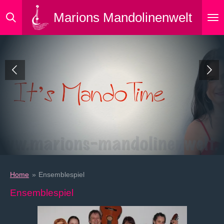
Zum
Marions Mandolinenwelt
Hauptinhalt
springen
Home
»
Ensemblespiel
Ensemblespiel